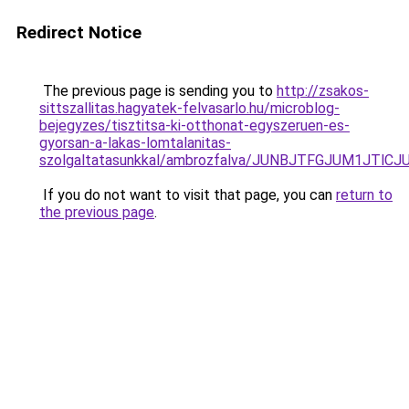
Redirect Notice
The previous page is sending you to
http://zsakos-
sittszallitas.hagyatek-felvasarlo.hu/microblog-
bejegyzes/tisztitsa-ki-otthonat-egyszeruen-es-
gyorsan-a-lakas-lomtalanitas-
szolgaltatasunkkal/ambrozfalva/JUNBJTFGJUM1J
If you do not want to visit that page, you can
return to
the previous page
.