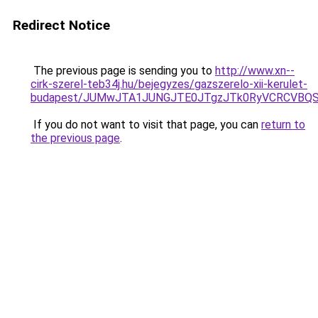
Redirect Notice
The previous page is sending you to
http://www.xn--
cirk-szerel-teb34j.hu/bejegyzes/gazszerelo-xii-kerulet-
budapest/JUMwJTA1JUNGJTE0JTgzJTk0RyVCRCVBQ
If you do not want to visit that page, you can
return to
the previous page
.