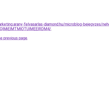
rketing.arany-felvasarlas-diamond.hu/microblog-bejegyzes/ne
EQlMjElMTMlOTUlMEElRDM4/
.
he previous page
.