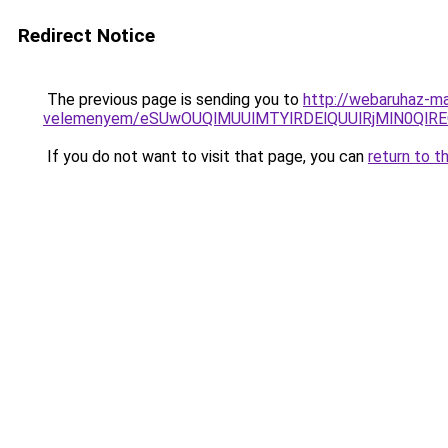
Redirect Notice
The previous page is sending you to
http://webaruhaz-ma
velemenyem/eSUwOUQlMUUlMTYlRDElQUUlRjMlN0QlR
If you do not want to visit that page, you can
return to t