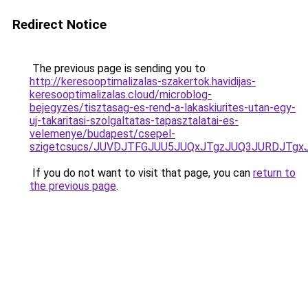
Redirect Notice
The previous page is sending you to
http://keresooptimalizalas-szakertok.havidijas-
keresooptimalizalas.cloud/microblog-
bejegyzes/tisztasag-es-rend-a-lakaskiurites-utan-egy-
uj-takaritasi-szolgaltatas-tapasztalatai-es-
velemenye/budapest/csepel-
szigetcsucs/JUVDJTFGJUU5JUQxJTgzJUQ3JURDJTg
If you do not want to visit that page, you can
return to
the previous page
.